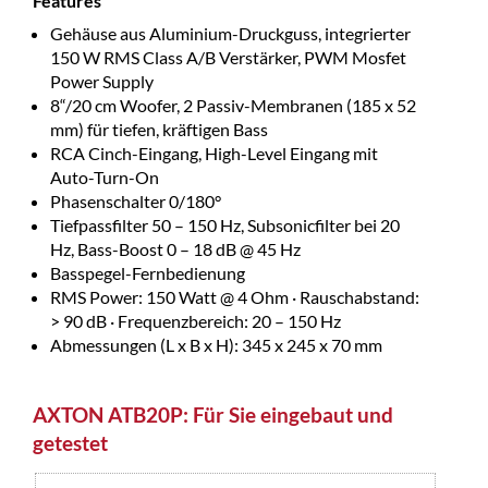
Features
Gehäuse aus Aluminium-Druckguss, integrierter
150 W RMS Class A/B Verstärker, PWM Mosfet
Power Supply
8“/20 cm Woofer, 2 Passiv-Membranen (185 x 52
mm) für tiefen, kräftigen Bass
RCA Cinch-Eingang, High-Level Eingang mit
Auto-Turn-On
Phasenschalter 0/180°
Tiefpassfilter 50 – 150 Hz, Subsonicfilter bei 20
Hz, Bass-Boost 0 – 18 dB @ 45 Hz
Basspegel-Fernbedienung
RMS Power: 150 Watt @ 4 Ohm · Rauschabstand:
> 90 dB · Frequenzbereich: 20 – 150 Hz
Abmessungen (L x B x H): 345 x 245 x 70 mm
AXTON ATB20P: Für Sie eingebaut und
getestet