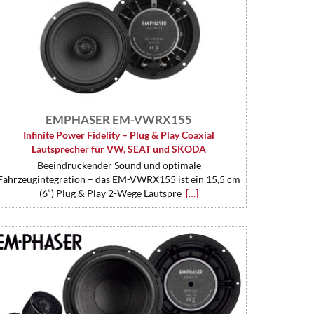
EMPHASER EM-VWRX155
Infinite Power Fidelity – Plug & Play Coaxial
Lautsprecher für VW, SEAT und SKODA
Beeindruckender Sound und optimale
Fahrzeugintegration – das EM-VWRX155 ist ein 15,5 cm
(6“) Plug & Play 2-Wege Lautspre
[…]