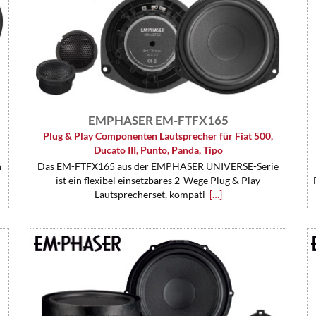
EMPHASER EM-FTFX165
Plug & Play Componenten Lautsprecher für Fiat 500,
Ducato III, Punto, Panda, Tipo
n
Das EM-FTFX165 aus der EMPHASER UNIVERSE-Serie
ist ein flexibel einsetzbares 2-Wege Plug & Play
Lautsprecherset, kompati
[…]