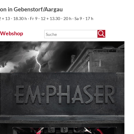
ion in Gebenstorf/Aargau
 + 13 - 18.30 h · Fr 9 - 12 + 13.30 - 20 h · Sa 9 - 17 h
Webshop