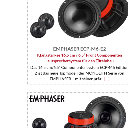
EMPHASER ECP-M6-E2
Klangstarkes 16,5 cm / 6,5“ Front Componenten
Lautsprechersystem für den Türeinbau
Das 16,5 cm/6,5“ Componentensystem ECP-M6 Editio
2 ist das neue Topmodell der MONOLITH Serie von
EMPHASER – mit seiner präzi
[…]