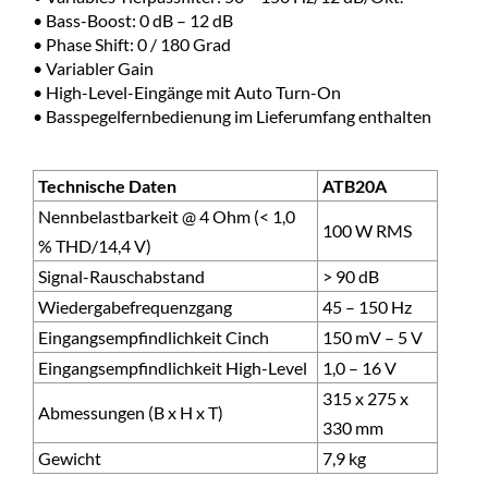
• Bass-Boost: 0 dB – 12 dB
• Phase Shift: 0 / 180 Grad
• Variabler Gain
• High-Level-Eingänge mit Auto Turn-On
• Basspegelfernbedienung im Lieferumfang enthalten
Technische Daten
ATB20A
Nennbelastbarkeit @ 4 Ohm (< 1,0
100 W RMS
% THD/14,4 V)
Signal-Rauschabstand
> 90 dB
Wiedergabefrequenzgang
45 – 150 Hz
Eingangsempfindlichkeit Cinch
150 mV – 5 V
Eingangsempfindlichkeit High-Level
1,0 – 16 V
315 x 275 x
Abmessungen (B x H x T)
330 mm
Gewicht
7,9 kg