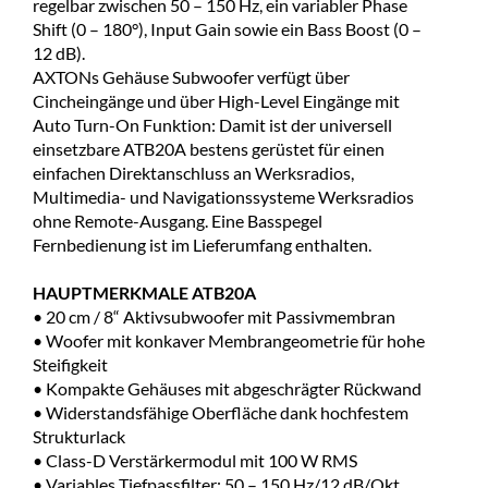
regelbar zwischen 50 – 150 Hz, ein variabler Phase
Shift (0 – 180°), Input Gain sowie ein Bass Boost (0 –
12 dB).
AXTONs Gehäuse Subwoofer verfügt über
Cincheingänge und über High-Level Eingänge mit
Auto Turn-On Funktion: Damit ist der universell
einsetzbare ATB20A bestens gerüstet für einen
einfachen Direktanschluss an Werksradios,
Multimedia- und Navigationssysteme Werksradios
ohne Remote-Ausgang. Eine Basspegel
Fernbedienung ist im Lieferumfang enthalten.
HAUPTMERKMALE ATB20A
• 20 cm / 8“ Aktivsubwoofer mit Passivmembran
• Woofer mit konkaver Membrangeometrie für hohe
Steifigkeit
• Kompakte Gehäuses mit abgeschrägter Rückwand
• Widerstandsfähige Oberfläche dank hochfestem
Strukturlack
• Class-D Verstärkermodul mit 100 W RMS
• Variables Tiefpassfilter: 50 – 150 Hz/12 dB/Okt.