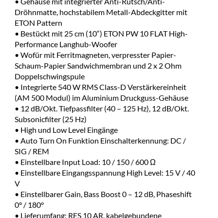
• Gehäuse mit integrierter Anti-Rutsch/Anti-
Dröhnmatte, hochstabilem Metall-Abdeckgitter mit
ETON Pattern
• Bestückt mit 25 cm (10“) ETON PW 10 FLAT High-
Performance Langhub-Woofer
• Wofür mit Ferritmagneten, verpresster Papier-
Schaum-Papier Sandwichmembran und 2 x 2 Ohm
Doppelschwingspule
• Integrierte 540 W RMS Class-D Verstärkereinheit
(AM 500 Modul) im Aluminium Druckguss-Gehäuse
• 12 dB/Okt. Tiefpassfilter (40 – 125 Hz), 12 dB/Okt.
Subsonicfilter (25 Hz)
• High und Low Level Eingänge
• Auto Turn On Funktion Einschalterkennung: DC /
SIG / REM
• Einstellbare Input Load: 10 / 150 / 600 Ω
• Einstellbare Eingangsspannung High Level: 15 V / 40
V
• Einstellbarer Gain, Bass Boost 0 – 12 dB, Phaseshift
0° / 180°
• Lieferumfang: RES 10 AR, kabelgebundene