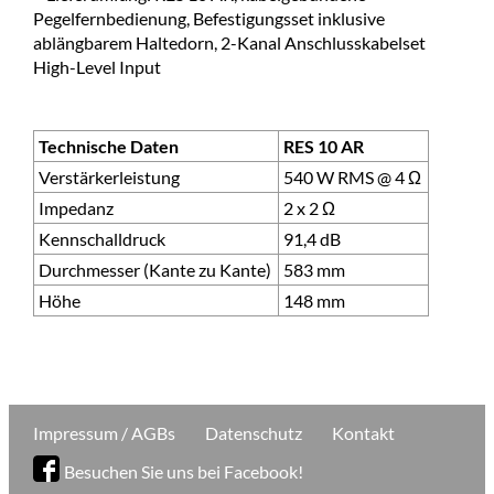
Pegelfernbedienung, Befestigungsset inklusive
ablängbarem Haltedorn, 2-Kanal Anschlusskabelset
High-Level Input
Technische Daten
RES 10 AR
Verstärkerleistung
540 W RMS @ 4 Ω
Impedanz
2 x 2 Ω
Kennschalldruck
91,4 dB
Durchmesser (Kante zu Kante)
583 mm
Höhe
148 mm
Impressum / AGBs
Datenschutz
Kontakt
Besuchen Sie uns bei Facebook!