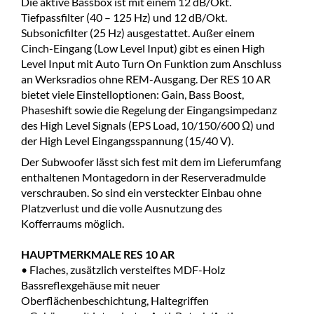
Die aktive Bassbox ist mit einem 12 dB/Okt.
Tiefpassfilter (40 – 125 Hz) und 12 dB/Okt.
Subsonicfilter (25 Hz) ausgestattet. Außer einem
Cinch-Eingang (Low Level Input) gibt es einen High
Level Input mit Auto Turn On Funktion zum Anschluss
an Werksradios ohne REM-Ausgang. Der RES 10 AR
bietet viele Einstelloptionen: Gain, Bass Boost,
Phaseshift sowie die Regelung der Eingangsimpedanz
des High Level Signals (EPS Load, 10/150/600 Ω) und
der High Level Eingangsspannung (15/40 V).
Der Subwoofer lässt sich fest mit dem im Lieferumfang
enthaltenen Montagedorn in der Reserveradmulde
verschrauben. So sind ein versteckter Einbau ohne
Platzverlust und die volle Ausnutzung des
Kofferraums möglich.
HAUPTMERKMALE RES 10 AR
• Flaches, zusätzlich versteiftes MDF-Holz
Bassreflexgehäuse mit neuer
Oberflächenbeschichtung, Haltegriffen