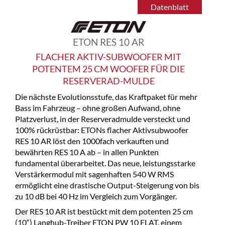
Datenblatt
ETON RES 10 AR
FLACHER AKTIV-SUBWOOFER MIT
POTENTEM 25 CM WOOFER FÜR DIE
RESERVERAD-MULDE
Die nächste Evolutionsstufe, das Kraftpaket für mehr
Bass im Fahrzeug – ohne großen Aufwand, ohne
Platzverlust, in der Reserveradmulde versteckt und
100% rückrüstbar: ETONs flacher Aktivsubwoofer
RES 10 AR löst den 1000fach verkauften und
bewährten RES 10 A ab – in allen Punkten
fundamental überarbeitet. Das neue, leistungsstarke
Verstärkermodul mit sagenhaften 540 W RMS
ermöglicht eine drastische Output-Steigerung von bis
zu 10 dB bei 40 Hz im Vergleich zum Vorgänger.
Der RES 10 AR ist bestückt mit dem potenten 25 cm
(10“) Langhub-Treiber ETON PW 10 FLAT, einem