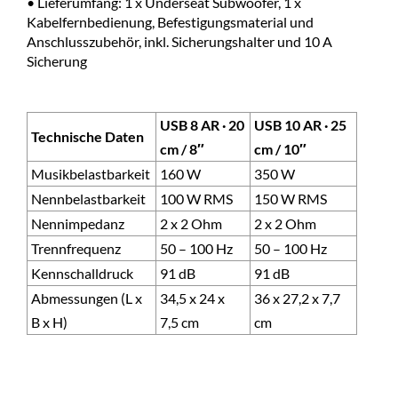
• Lieferumfang: 1 x Underseat Subwoofer, 1 x
Kabelfernbedienung, Befestigungsmaterial und
Anschlusszubehör, inkl. Sicherungshalter und 10 A
Sicherung
USB 8 AR · 20
USB 10 AR · 25
Technische Daten
cm / 8″
cm / 10″
Musikbelastbarkeit
160 W
350 W
Nennbelastbarkeit
100 W RMS
150 W RMS
Nennimpedanz
2 x 2 Ohm
2 x 2 Ohm
Trennfrequenz
50 – 100 Hz
50 – 100 Hz
Kennschalldruck
91 dB
91 dB
Abmessungen (L x
34,5 x 24 x
36 x 27,2 x 7,7
B x H)
7,5 cm
cm