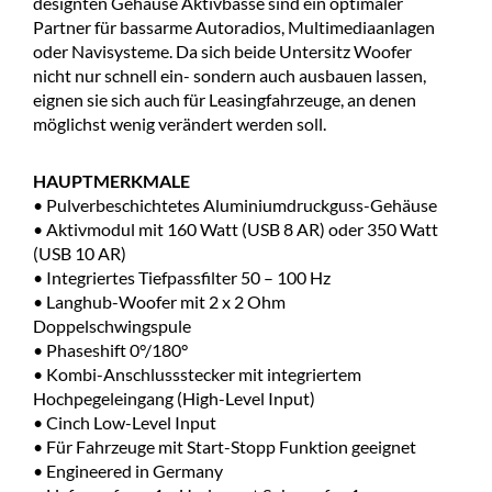
designten Gehäuse Aktivbässe sind ein optimaler
Partner für bassarme Autoradios, Multimediaanlagen
oder Navisysteme. Da sich beide Untersitz Woofer
nicht nur schnell ein- sondern auch ausbauen lassen,
eignen sie sich auch für Leasingfahrzeuge, an denen
möglichst wenig verändert werden soll.
HAUPTMERKMALE
• Pulverbeschichtetes Aluminiumdruckguss-Gehäuse
• Aktivmodul mit 160 Watt (USB 8 AR) oder 350 Watt
(USB 10 AR)
• Integriertes Tiefpassfilter 50 – 100 Hz
• Langhub-Woofer mit 2 x 2 Ohm
Doppelschwingspule
• Phaseshift 0°/180°
• Kombi-Anschlussstecker mit integriertem
Hochpegeleingang (High-Level Input)
• Cinch Low-Level Input
• Für Fahrzeuge mit Start-Stopp Funktion geeignet
• Engineered in Germany