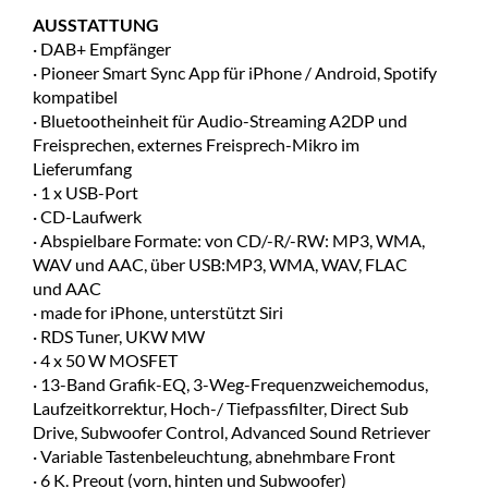
AUSSTATTUNG
· DAB+ Empfänger
· Pioneer Smart Sync App für iPhone / Android, Spotify
kompatibel
· Bluetootheinheit für Audio-Streaming A2DP und
Freisprechen, externes Freisprech-Mikro im
Lieferumfang
· 1 x USB-Port
· CD-Laufwerk
· Abspielbare Formate: von CD/-R/-RW: MP3, WMA,
WAV und AAC, über USB:MP3, WMA, WAV, FLAC
und AAC
· made for iPhone, unterstützt Siri
· RDS Tuner, UKW MW
· 4 x 50 W MOSFET
· 13-Band Grafik-EQ, 3-Weg-Frequenzweichemodus,
Laufzeitkorrektur, Hoch-/ Tiefpassfilter, Direct Sub
Drive, Subwoofer Control, Advanced Sound Retriever
· Variable Tastenbeleuchtung, abnehmbare Front
· 6 K. Preout (vorn, hinten und Subwoofer)